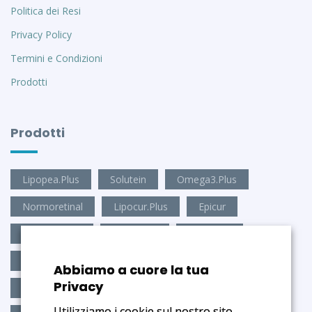
Politica dei Resi
Privacy Policy
Termini e Condizioni
Prodotti
Prodotti
Lipopea.Plus
Solutein
Omega3.Plus
Normoretinal
Lipocur.Plus
Epicur
Antioxid.Visio
Mico.Stop
Mico.Plus
Antioxid.Brain
Amino9.Plus
Depur.Epato-z2
Abbiamo a cuore la tua
Privacy
Depur.Dren-z3
Ben.Dormire
Cia-Vis
Utilizziamo i cookie sul nostro sito