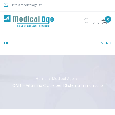
info@medicalage.sm
0
FILTRI
MENU
Home
Medical Age
C VIT – Vitamina C utile per il Sistema Immunitario