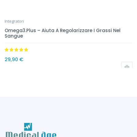
Integratori
Omega3.Plus – Aiuta A Regolarizzare I Grassi Nel
Sangue
Valutato
5.00
29,90
€
su 5