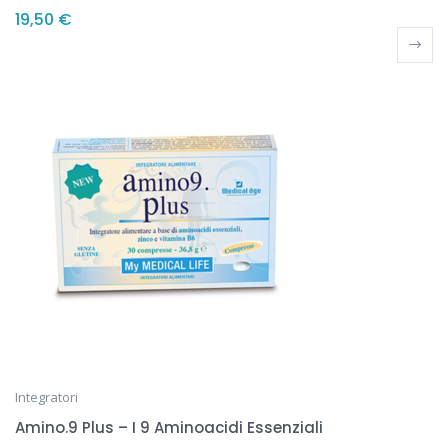
Valutato
5.00
19,50
€
su 5
Integratori
Amino.9 Plus – I 9 Aminoacidi Essenziali