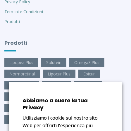
Privacy Policy
Termini e Condizioni
Prodotti
Prodotti
Lipopea.Plus
Solutein
Omega3.Plus
Normoretinal
Lipocur.Plus
Epicur
Antioxid.Visio
Mico.Stop
Mico.Plus
Antioxid.Brain
Amino9.Plus
Depur.Epato-z2
Abbiamo a cuore la tua
Privacy
Depur.Dren-z3
Ben.Dormire
Cia-Vis
Utilizziamo i cookie sul nostro sito
Regular.Stips
Web per offrirti l'esperienza più