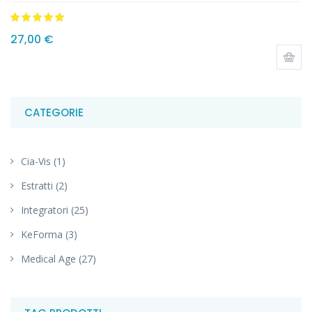
Valutato
5.00
27,00
€
su 5
CATEGORIE
Cia-Vis
(1)
Estratti
(2)
Integratori
(25)
KeForma
(3)
Medical Age
(27)