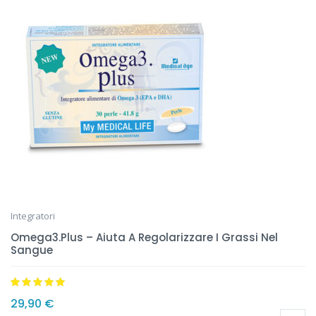
Integratori
Omega3.Plus – Aiuta A Regolarizzare I Grassi Nel
Sangue
Valutato
5.00
29,90
€
su 5