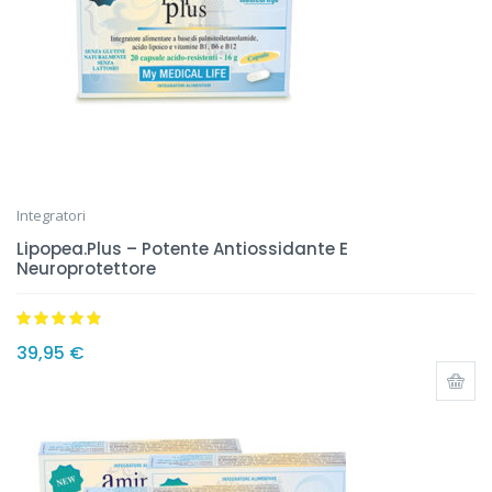
Integratori
Lipopea.Plus – Potente Antiossidante E
Neuroprotettore
Valutato
4.75
39,95
€
su 5