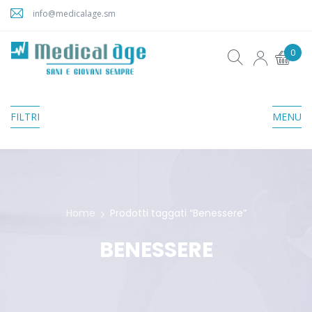
info@medicalage.sm
0
FILTRI
MENU
Home
Prodotti taggati “Benessere”
BENESSERE