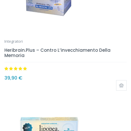
Integratori
Heribrain.Plus – Contro L’invecchiamento Della
Memoria
Valutato
5.00
39,90
€
su 5