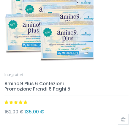
Integratori
Amino.9 Plus 6 Confezioni
Promozione Prendi 6 Paghi 5
Valutato
5.00
135,00
€
162,00
€
su 5