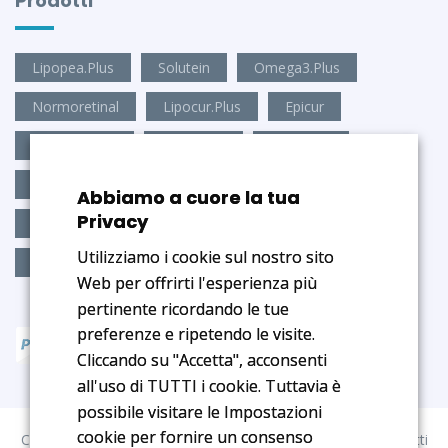
Prodotti
Lipopea.Plus
Solutein
Omega3.Plus
Normoretinal
Lipocur.Plus
Epicur
Antioxid.Visio
Mico.Stop
Mico.Plus
Antioxid.Brain
Amino9.Plus
Depur.Epato-z2
Abbiamo a cuore la tua
Privacy
Depur.Dren-z3
Ben.Dormire
Cia-Vis
Utilizziamo i cookie sul nostro sito
Regular.Stips
Web per offrirti l'esperienza più
pertinente ricordando le tue
preferenze e ripetendo le visite.
Cliccando su "Accetta", acconsenti
all'uso di TUTTI i cookie. Tuttavia è
possibile visitare le Impostazioni
cookie per fornire un consenso
Copyright © 2025 Medical Age S.r.l. COE SM 20090. Tutti i diritti