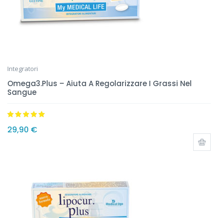
Integratori
Omega3.Plus – Aiuta A Regolarizzare I Grassi Nel
Sangue
Valutato
5.00
29,90
€
su 5