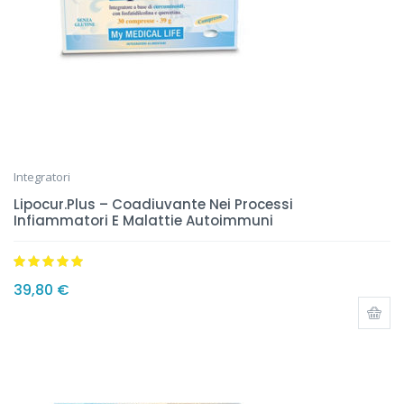
Integratori
Lipocur.Plus – Coadiuvante Nei Processi
Infiammatori E Malattie Autoimmuni
Valutato
5.00
39,80
€
su 5