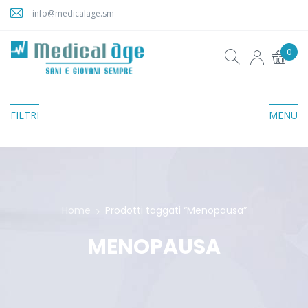
info@medicalage.sm
0
FILTRI
MENU
Home
Prodotti taggati “Menopausa”
MENOPAUSA