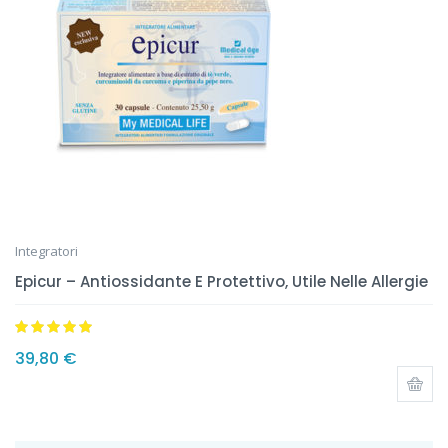
Integratori
Epicur – Antiossidante E Protettivo, Utile Nelle Allergie
Valutato
4.94
39,80
€
su 5