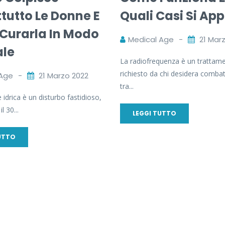
tutto Le Donne E
Quali Casi Si App
Curarla In Modo
Medical Age
21 Mar
ale
La radiofrequenza è un trattam
richiesto da chi desidera combat
 Age
21 Marzo 2022
tra...
 idrica è un disturbo fastidioso,
l 30...
LEGGI TUTTO
UTTO