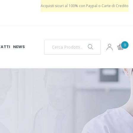
Acquisti sicuri al 100% con Paypal o Carte di Credito
0
ATTI
NEWS