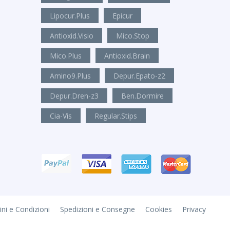
Lipocur.Plus
Epicur
Antioxid.Visio
Mico.Stop
Mico.Plus
Antioxid.Brain
Amino9.Plus
Depur.Epato-z2
Depur.Dren-z3
Ben.Dormire
Cia-Vis
Regular.Stips
ni e Condizioni
Spedizioni e Consegne
Cookies
Privacy