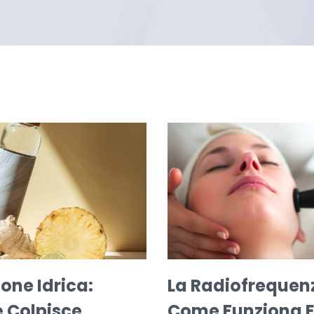
ione Idrica:
La Radiofrequen
 Colpisce
Come Funziona E