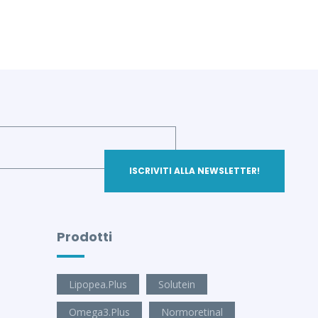
Prodotti
Lipopea.Plus
Solutein
Omega3.Plus
Normoretinal