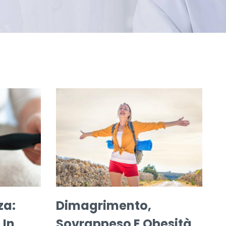
za:
Dimagrimento,
 In
Sovrappeso E Obesità