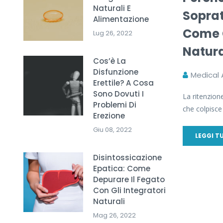
Naturali E
Soprat
Alimentazione
Come 
Lug 26, 2022
Natur
Cos’è La
Disfunzione
Medical
Erettile? A Cosa
Sono Dovuti I
La ritenzione
Problemi Di
che colpisce i
Erezione
Giu 08, 2022
LEGGI T
Disintossicazione
Epatica: Come
Depurare Il Fegato
Con Gli Integratori
Naturali
Mag 26, 2022