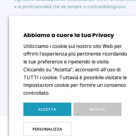
e la professionalità che da sempre ci contraddistinguono.
Via F. da Montebello 5, 47892 Gualdicciolo
COE SM 20090, Repubblica di San Marino
Abbiamo a cuore la tua Privacy
Utilizziamo i cookie sul nostro sito Web per
Tel: +378 0549 911 395
offrirti l'esperienza più pertinente ricordando
Fax: +378 0549 957 013
le tue preferenze e ripetendo le visite.
Cliccando su "Accetta", acconsenti all'uso di
info@medicalage.sm
TUTTI i cookie. Tuttavia è possibile visitare le
www.medicalage.sm
Impostazioni cookie per fornire un consenso
controllato.
ACCETTA
RIFIUTA
Copyright © 2025 Medical Age S.r.l. COE SM 20090. Tutti i diritti
PERSONALIZZA
Iscritto al Registro e-commerce al nr. 828 dal 23/01/2021