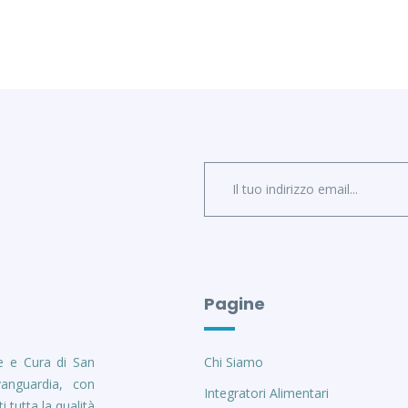
Pagine
e e Cura di San
Chi Siamo
vanguardia, con
Integratori Alimentari
i tutta la qualità