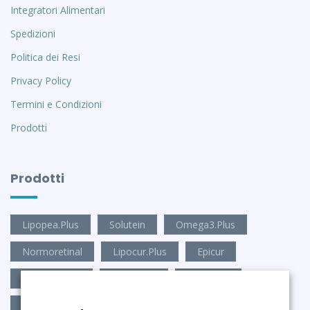
Integratori Alimentari
Spedizioni
Politica dei Resi
Privacy Policy
Termini e Condizioni
Prodotti
Prodotti
Lipopea.Plus
Solutein
Omega3.Plus
Normoretinal
Lipocur.Plus
Epicur
Antioxid.Visio
Mico.Stop
Mico.Plus
Antioxid.Brain
Amino9.Plus
Depur.Epato-z2