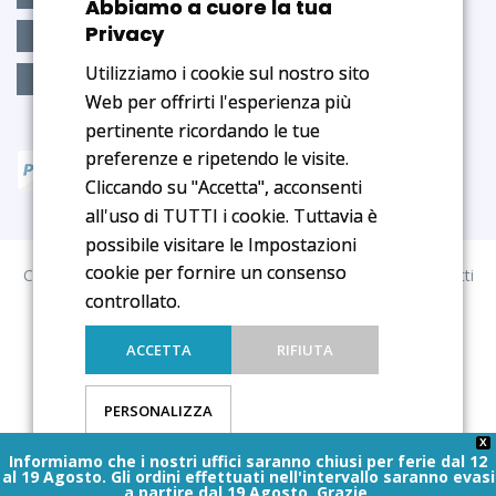
Abbiamo a cuore la tua
Privacy
Depur.Dren-z3
Ben.Dormire
Cia-Vis
Utilizziamo i cookie sul nostro sito
Regular.Stips
Web per offrirti l'esperienza più
pertinente ricordando le tue
preferenze e ripetendo le visite.
Cliccando su "Accetta", acconsenti
all'uso di TUTTI i cookie. Tuttavia è
possibile visitare le Impostazioni
cookie per fornire un consenso
Copyright © 2025 Medical Age S.r.l. COE SM 20090. Tutti i diritti
controllato.
riservati.
Iscritto al Registro e-commerce al nr. 828 dal 23/01/2021
ACCETTA
RIFIUTA
Termini e Condizioni
Spedizioni e Consegne
Cookies
Privacy
PERSONALIZZA
X
Informiamo che i nostri uffici saranno chiusi per ferie dal 12
al 19 Agosto. Gli ordini effettuati nell'intervallo saranno evasi
a partire dal 19 Agosto. Grazie.